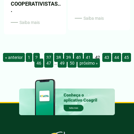
COOPERATIVISTAS..
.
Saiba mais
Saiba mais
« anterior
1
2
…
37
38
39
40
41
42
43
44
45
46
47
…
49
50
próximo »