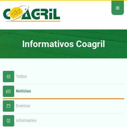
≡
Informativos Coagril
Todos
Noticias
Eventos
Informativo