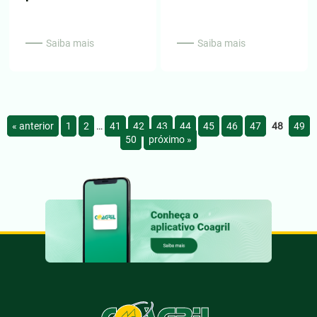
Saiba mais
Saiba mais
« anterior
1
2
…
41
42
43
44
45
46
47
48
49
50
próximo »