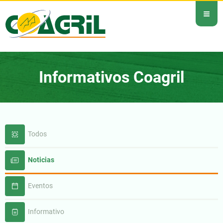
≡
Informativos Coagril
Todos
Noticias
Eventos
Informativo