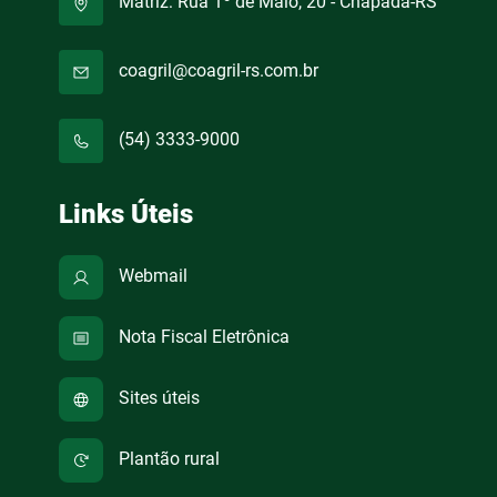
Matriz: Rua 1º de Maio, 20 - Chapada-RS
coagril@coagril-rs.com.br
(54) 3333-9000
Links Úteis
Webmail
Nota Fiscal Eletrônica
Sites úteis
Plantão rural