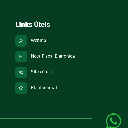
Links Úteis
Webmail
Nota Fiscal Eletrônica
Sites úteis
Plantão rural
po