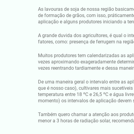
As lavouras de soja de nossa região basicame
de formação de grãos, com isso, práticamente
aplicação e alguns produtores iniciando a t
A grande duvida dos agricultores, é qual o i
fatores, como: presença de ferrugem na região
Muitos produtores tem calendarizadas as ap
vezes aproximando exageradamente determina
vezes reentrando tardiamente e dessa manei
De uma maneira geral o intervalo entre as ap
que é nosso caso), cultivares mais sucetív
temperatura entre 18 ºC e 26,5 ºC e água livr
momento) os intervalos de aplicação devem s
Também quero chamar a atenção aos produtore
menor a 3 horas de radiação solar, recomenda