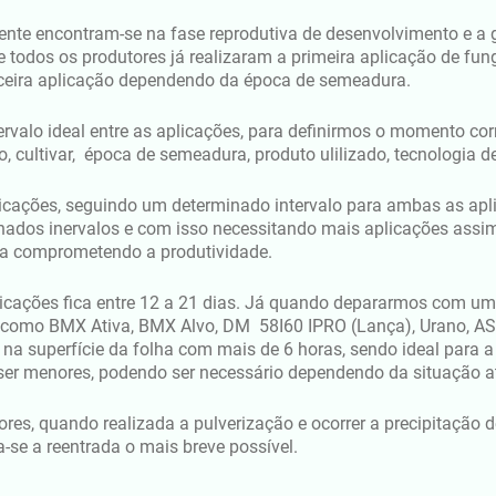
nte encontram-se na fase reprodutiva de desenvolvimento e a gr
 todos os produtores já realizaram a primeira aplicação de fun
erceira aplicação dependendo da época de semeadura.
ntervalo ideal entre as aplicações, para definirmos o momento c
, cultivar, época de semeadura, produto ulilizado, tecnologia d
licações, seguindo um determinado intervalo para ambas as ap
dos inervalos e com isso necessitando mais aplicações assim
ra comprometendo a produtividade.
licações fica entre 12 a 21 dias. Já quando depararmos com uma
eis como BMX Ativa, BMX Alvo, DM 58I60 IPRO (Lança), Urano, 
e na superfície da folha com mais de 6 horas, sendo ideal para a
er menores, podendo ser necessário dependendo da situação at
s, quando realizada a pulverização e ocorrer a precipitação 
-se a reentrada o mais breve possível.