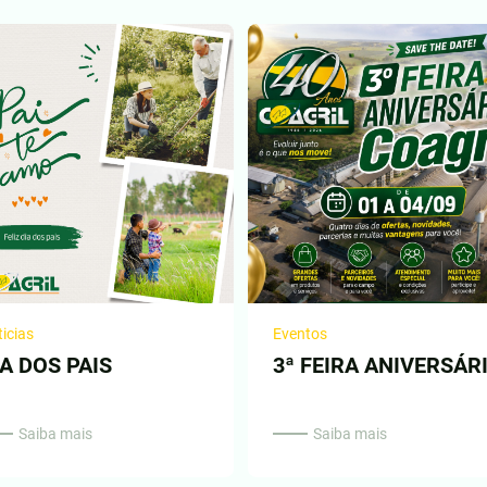
icias
Eventos
IA DOS PAIS
3ª FEIRA ANIVERSÁR
Saiba mais
Saiba mais