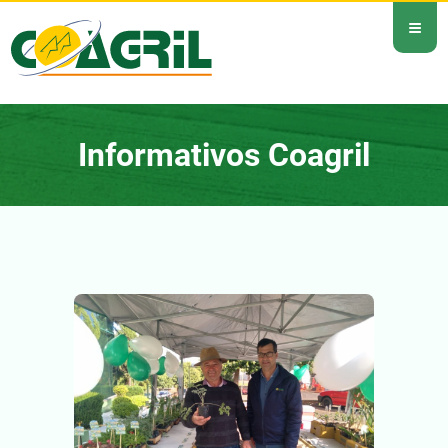
≡
Informativos Coagril