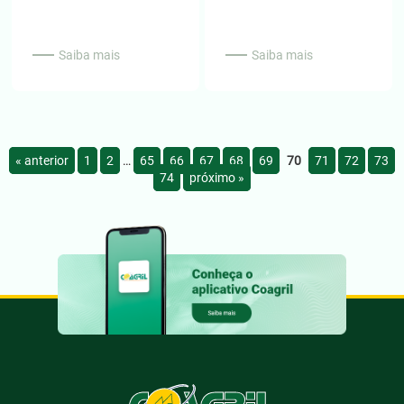
Saiba mais
Saiba mais
« anterior
1
2
…
65
66
67
68
69
70
71
72
73
74
próximo »