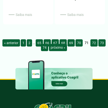
Saiba mais
Saiba mais
« anterior
1
2
…
65
66
67
68
69
70
71
72
73
74
próximo »