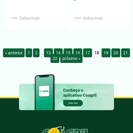
Saiba mais
Saiba mais
« anterior
1
2
…
13
14
15
16
17
18
19
20
21
22
próximo »